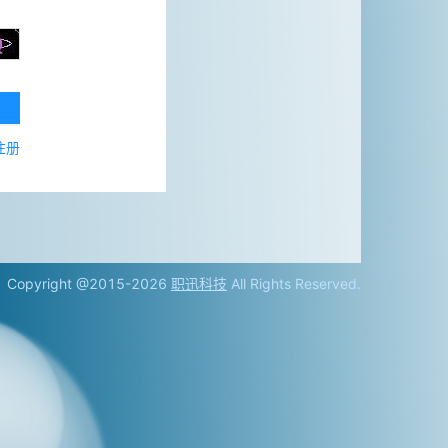
注册
Copyright @2015-2026
职迅科技
All Rights Reserved.