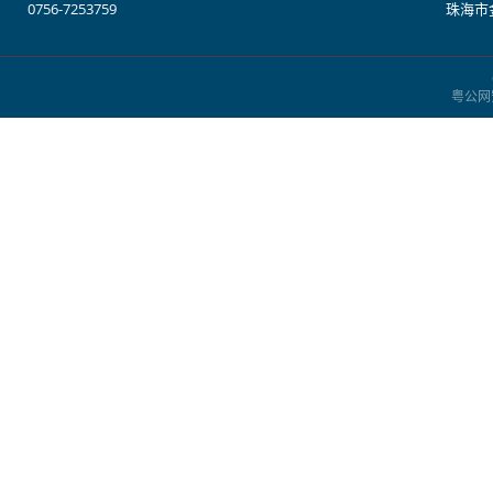
0756-7253759
珠海市金
粤公网安