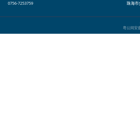
0756-7253759
珠海市金
粤公网安备：